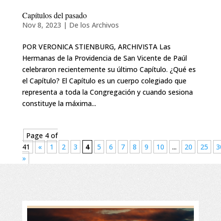
Capítulos del pasado
Nov 8, 2023
|
De los Archivos
POR VERONICA STIENBURG, ARCHIVISTA Las
Hermanas de la Providencia de San Vicente de Paúl
celebraron recientemente su último Capítulo. ¿Qué es
el Capítulo? El Capítulo es un cuerpo colegiado que
representa a toda la Congregación y cuando sesiona
constituye la máxima...
Page 4 of
41
«
1
2
3
4
5
6
7
8
9
10
...
20
25
3
»