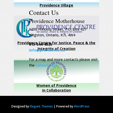
Providence Village
Contact Us
Providence Motherhouse
1200 Princess Street, P.O. Box 427
Kingston, Ontario, K7L 4W4
Providence Centre for Justice, Peace & the
613-544-4525
Integrity of Creation
info@providence.ca
For a map and more contacts please visit
the
contact page
Women of Providence
in Collaboration
Designed by
Elegant Themes
|
Powered by
WordPress