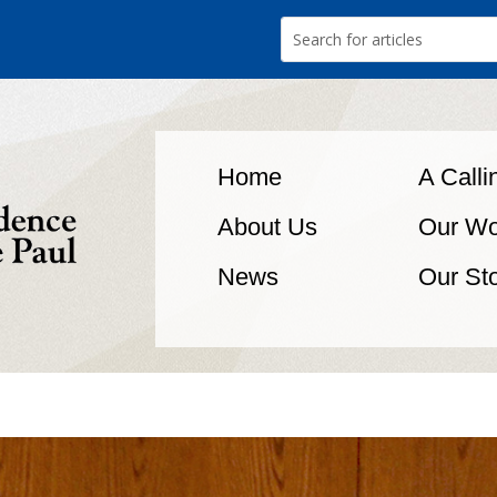
Home
A Calli
About Us
Our Wo
News
Our St