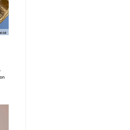
e
ron