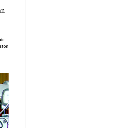
an
 de
gston