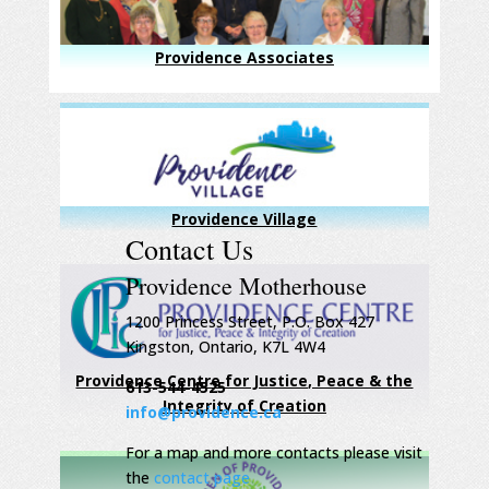
Providence Associates
Providence Village
Contact Us
Providence Motherhouse
1200 Princess Street, P.O. Box 427
Kingston, Ontario, K7L 4W4
Providence Centre for Justice, Peace & the
613-544-4525
Integrity of Creation
info@providence.ca
For a map and more contacts please visit
the
contact page