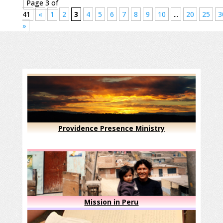
Page 3 of
41
«
1
2
3
4
5
6
7
8
9
10
...
20
25
3
»
Providence Presence Ministry
Mission in Peru