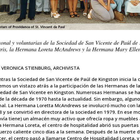
onal y voluntarias de la Sociedad de San Vicente de Paúl de
ris, la Hermana Loreta McAndrews y la Hermana Mary Ellen
 VERONICA STIENBURG, ARCHIVISTA
tras la Sociedad de San Vicente de Paúl de Kingston inicia la
mos un vistazo atrás a la participación de las Hermanas de la
iedad de San Vicente en Kingston. Numerosas Hermanas se han
de la década de 1970 hasta la actualidad. Sin embargo, algun
mal. La Hermana Loretta McAndrews se involucró mucho con la
 y se convirtió en directora de la sociedad en 1979. En ese m
vía tiene) un almacén muy activo que ofrecía ropa y muebles a
a Hermana Loreta, el centro de hospitalidad abrió sus puerta
uerzo caliente cinco días a la semana. Después de la muerte 
er, el centro pasó a llamarse Centro de Hospitalidad Loreta, y