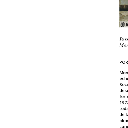
Pers
Mor
POR
Mien
eche
Soc
des
for
1978
toda
de l
alm
cánc