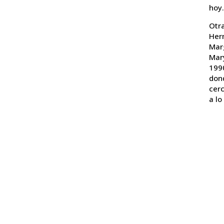
hoy.
Otr
Her
Mar
Mar
1990
don
cer
a lo