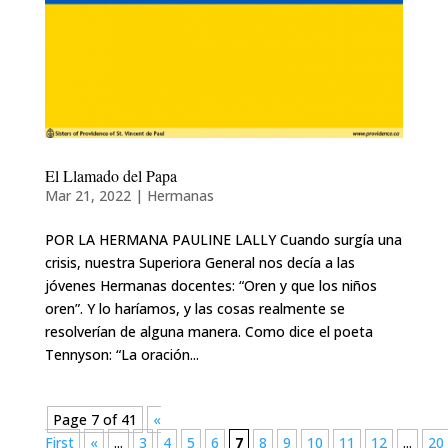
El Llamado del Papa
Mar 21, 2022
|
Hermanas
POR LA HERMANA PAULINE LALLY Cuando surgía una
crisis, nuestra Superiora General nos decía a las
jóvenes Hermanas docentes: “Oren y que los niños
oren”. Y lo haríamos, y las cosas realmente se
resolverían de alguna manera. Como dice el poeta
Tennyson: “La oración...
Page 7 of 41
«
First
«
...
3
4
5
6
7
8
9
10
11
12
...
20