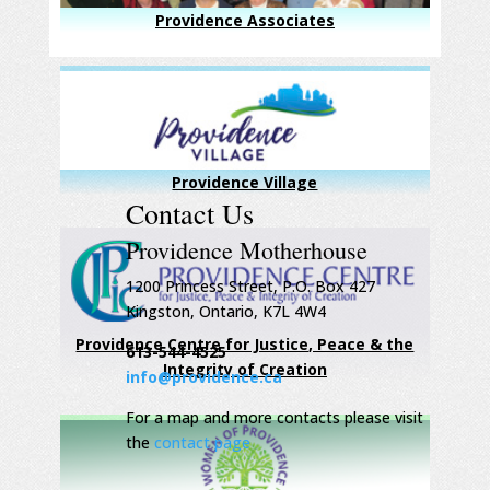
Providence Associates
Providence Village
Contact Us
Providence Motherhouse
1200 Princess Street, P.O. Box 427
Kingston, Ontario, K7L 4W4
Providence Centre for Justice, Peace & the
613-544-4525
Integrity of Creation
info@providence.ca
For a map and more contacts please visit
the
contact page