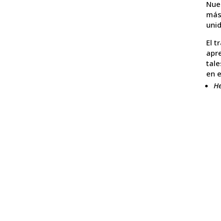
Nues
más 
unid
El t
apre
tale
en e
H