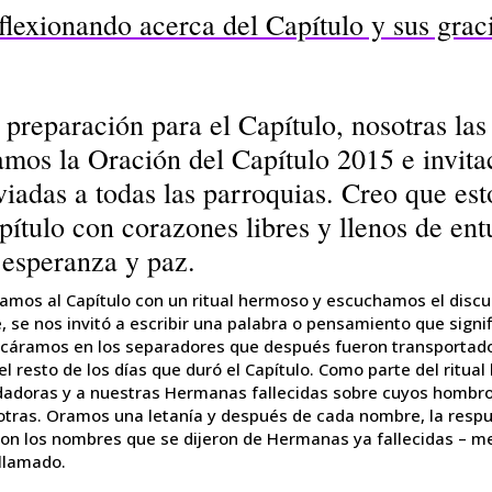
flexionando acerca del Capítulo y sus grac
 preparación para el Capítulo, nosotras l
amos la Oración del Capítulo 2015 e invita
viadas a todas las parroquias. Creo que est
pítulo con corazones libres y llenos de en
 esperanza y paz.
ramos al Capítulo con un ritual hermoso y escuchamos el disc
, se nos invitó a escribir una palabra o pensamiento que signi
ocáramos en los separadores que después fueron transportad
el resto de los días que duró el Capítulo. Como parte del ritu
dadoras y a nuestras Hermanas fallecidas sobre cuyos hombr
otras. Oramos una letanía y después de cada nombre, la respu
on los nombres que se dijeron de Hermanas ya fallecidas – m
llamado.