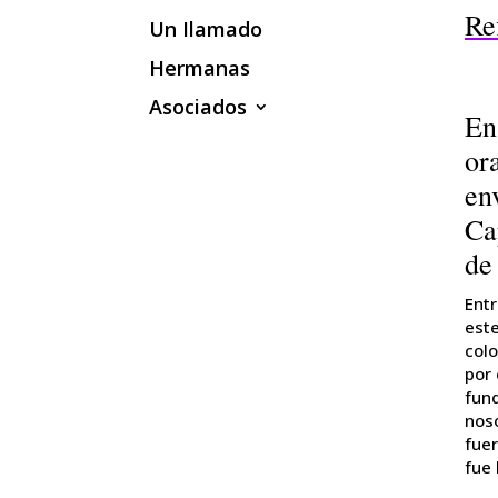
Re
Un Ilamado
Hermanas
Asociados
En
or
en
Ca
de
Ent
este
col
por 
fun
nos
fuer
fue 