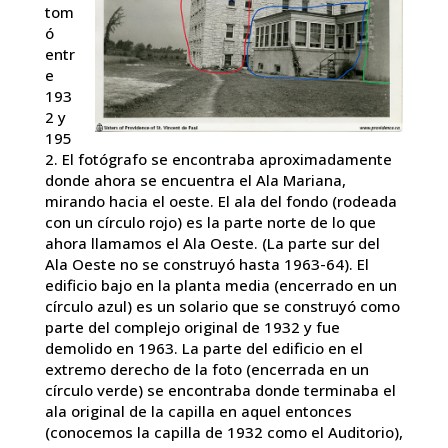
tom
ó
entr
e
193
2 y
195
2. El fotógrafo se encontraba aproximadamente
donde ahora se encuentra el Ala Mariana,
mirando hacia el oeste. El ala del fondo (rodeada
con un círculo rojo) es la parte norte de lo que
ahora llamamos el Ala Oeste. (La parte sur del
Ala Oeste no se construyó hasta 1963-64). El
edificio bajo en la planta media (encerrado en un
círculo azul) es un solario que se construyó como
parte del complejo original de 1932 y fue
demolido en 1963. La parte del edificio en el
extremo derecho de la foto (encerrada en un
círculo verde) se encontraba donde terminaba el
ala original de la capilla en aquel entonces
(conocemos la capilla de 1932 como el Auditorio),