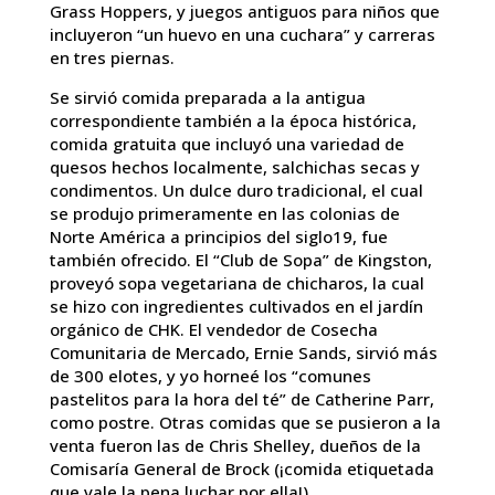
Grass Hoppers, y juegos antiguos para niños que
incluyeron “un huevo en una cuchara” y carreras
en tres piernas.
Se sirvió comida preparada a la antigua
correspondiente también a la época histórica,
comida gratuita que incluyó una variedad de
quesos hechos localmente, salchichas secas y
condimentos. Un dulce duro tradicional, el cual
se produjo primeramente en las colonias de
Norte América a principios del siglo19, fue
también ofrecido. El “Club de Sopa” de Kingston,
proveyó sopa vegetariana de chicharos, la cual
se hizo con ingredientes cultivados en el jardín
orgánico de CHK. El vendedor de Cosecha
Comunitaria de Mercado, Ernie Sands, sirvió más
de 300 elotes, y yo horneé los “comunes
pastelitos para la hora del té” de Catherine Parr,
como postre. Otras comidas que se pusieron a la
venta fueron las de Chris Shelley, dueños de la
Comisaría General de Brock (¡comida etiquetada
que vale la pena luchar por ella!)